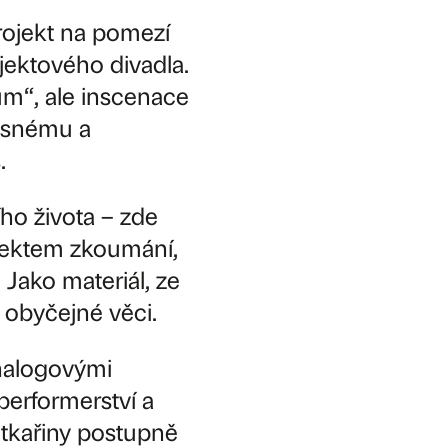
rojekt na pomezí
jektového divadla.
m“, ale inscenace
lesnému a
.
ho života – zde
bjektem zkoumání,
 Jako materiál, ze
ě obyčejné věci.
nalogovými
 performerství a
utkařiny postupně