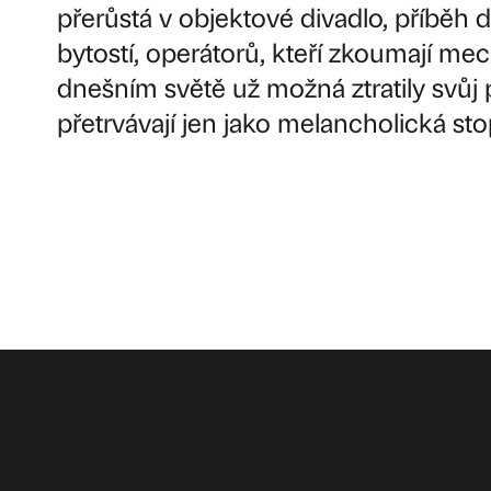
přerůstá v objektové divadlo, příběh
bytostí, operátorů, kteří zkoumají mec
dnešním světě už možná ztratily svůj
přetrvávají jen jako melancholická st