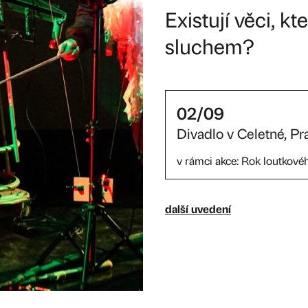
Existují věci, 
sluchem?
02/09
Divadlo v Celetné, Pr
v rámci akce:
Rok loutkovéh
další uvedení