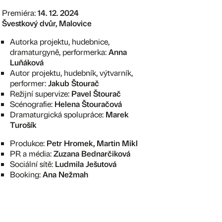
Premiéra:
14. 12. 2024
Švestkový dvůr, Malovice
Autorka projektu, hudebnice,
dramaturgyně, performerka:
Anna
Luňáková
Autor projektu, hudebník, výtvarník,
performer:
Jakub Štourač
Režijní supervize:
Pavel Štourač
Scénografie:
Helena Štouračová
Dramaturgická spolupráce:
Marek
Turošík
Produkce:
Petr Hromek, Martin Mikl
PR a média:
Zuzana Bednarčiková
Sociální sítě:
Ludmila Ješutová
Booking:
Ana Nežmah