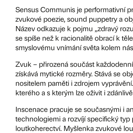
Sensus Communis je performativní p
zvukové poezie, sound puppetry a ob
Název odkazuje k pojmu „zdravý rozu
se spíše než k racionalitě obrací k tě
smyslovému vnímání světa kolem nás
Zvuk – přirozená součást každodenní
získává mytické rozměry. Stává se o
nositelem paměti i zdrojem vyprávění.
kterého a s kterým lze oživit i zdánliv
Inscenace pracuje se současnými i a
technologiemi a rozvíjí specifický typ
loutkoherectví. Myšlenka zvukové lo