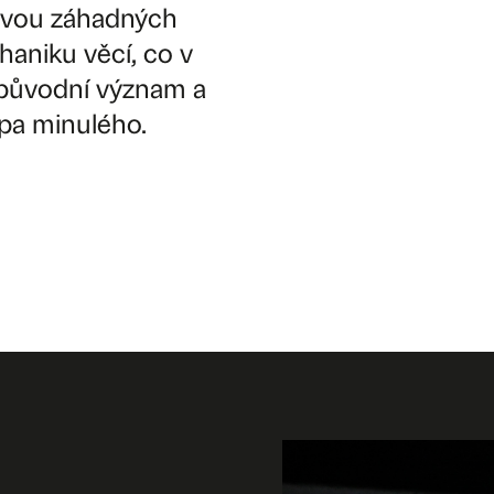
 dvou záhadných
haniku věcí, co v
 původní význam a
opa minulého.