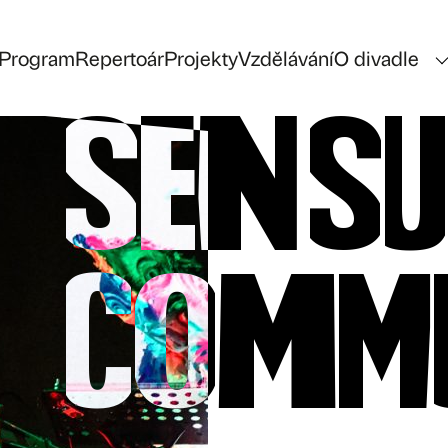
Program
Repertoár
Projekty
Vzdělávání
O divadle
Sensu
Comm