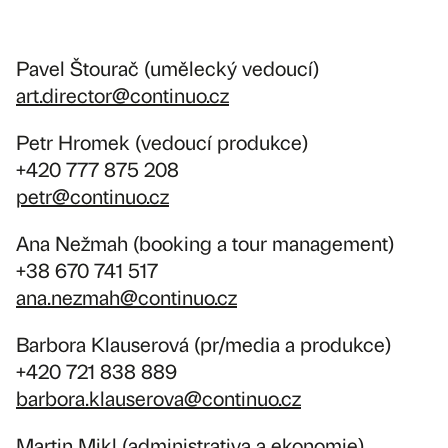
Pavel Štourač (umělecký vedoucí)
art.director@continuo.cz
Petr Hromek (vedoucí produkce)
+420 777 875 208‬
petr@continuo.cz
Ana Nežmah (booking a tour management)
+38 670 741 517
ana.nezmah@continuo.cz
Barbora Klauserová (pr/media a produkce)
+420 721 838 889
barbora.klauserova@continuo.cz
Martin Mikl (administrativa a ekonomie)