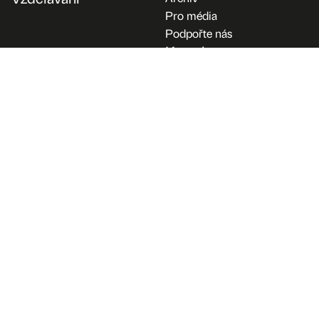
Pro média
Podpořte nás
Kontakt
Divadlo Continuo, z. s.
Malovice 35
384 11 Netolice