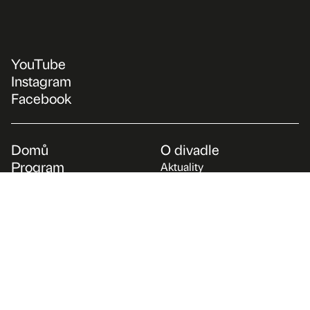
YouTube
Instagram
Facebook
Domů
O divadle
Program
Aktuality
Repertoár
O nás
Projekty
Tým
Vzdělávání
Archiv
Pro média
Podpořte nás
Kontakt