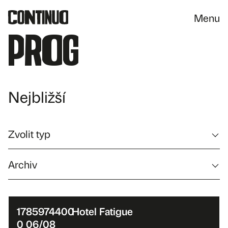
Menu
Prog
Nejbližší
Zvolit typ
Archiv
1785974400
Hotel Fatigue
0 06/08